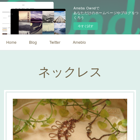
Ameba Owndで
あなただけのホームページやブログをつ
くろう
今すぐ試す
Home
Blog
Twitter
Ameblo
ネックレス